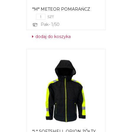
*M* METEOR POMARAŃCZ
SZT
Pak- 1/50
dodaj do koszyka
*L* SOFTSHELL ORION ŻÓŁTY